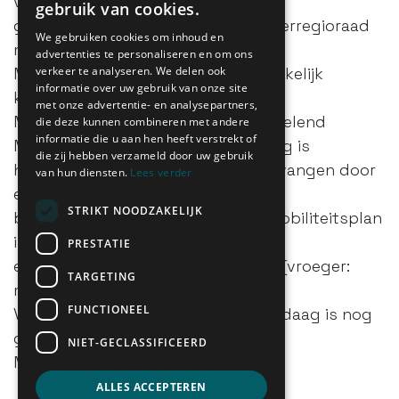
voor meer samenwerking over de
gebruik van cookies.
gemeentegrenzen heen. Elke vervoerregioraad
We gebruiken cookies om inhoud en
moet een Regionaal
advertenties te personaliseren en om ons
Mobiliteitsplan opstellen. Oorspronkelijk
verkeer te analyseren. We delen ook
informatie over uw gebruik van onze site
kaderden die Regionale
met onze advertentie- en analysepartners,
Mobiliteitsplannen in een overkoepelend
die deze kunnen combineren met andere
informatie die u aan hen heeft verstrekt of
Mobiliteitsplan Vlaanderen. Vandaag is
die zij hebben verzameld door uw gebruik
het Mobiliteitsplan Vlaanderen vervangen door
van hun diensten.
Lees verder
een Mobiliteitsvisie zonder
STRIKT NOODZAKELIJK
bindende bepalingen. Een lokaal mobiliteitsplan
is niet langer noodzakelijk om
PRESTATIE
een samenwerkingsovereenkomst (vroeger:
TARGETING
mobiliteitsconvenant) met de
FUNCTIONEEL
Vlaamse overheid af te sluiten. Vandaag is nog
geen van de 15 Regionale
NIET-GECLASSIFICEERD
Mobiliteitsplannen opgeleverd.
ALLES ACCEPTEREN