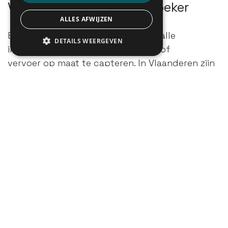
Van big bang naar voetzoeker
ALLES AFWIJZEN
Een van de doelstellingen was om alle
DETAILS WEERGEVEN
initiatieven voor collectief vervoer of
vervoer op maat te capteren. In Vlaanderen zijn
dat er heel wat: treinen
(NMBS), trams, bussen, belbussen (De Lijn),
Mobiliteitscentrales Aangepast
Vervoer (MAV), Diensten Aangepast Vervoer
(DAV), Minder Mobielen Centrales
(MMC), leerlingenvervoer buitengewoon
secundair onderwijs, niet-dringend
ziekenvervoer via ziekenfondsen, taxi’s,
gedeelde mobiliteit (fietsen en auto’s),
shuttlediensten in de drie grootste havens,
bedrijfsvervoer, vervoer van scholen,
woonzorgcentra ...