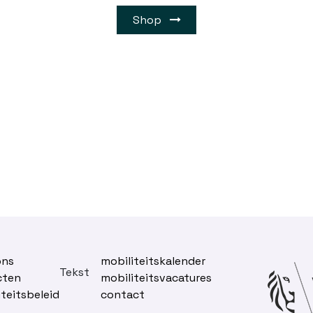
Shop
ons
mobiliteitskalender
Tekst
cten
mobiliteitsvacatures
iteitsbeleid
contact