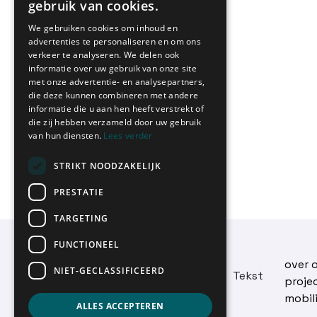
gebruik van cookies.
We gebruiken cookies om inhoud en
advertenties te personaliseren en om ons
verkeer te analyseren. We delen ook
informatie over uw gebruik van onze site
met onze advertentie- en analysepartners,
die deze kunnen combineren met andere
informatie die u aan hen heeft verstrekt of
die zij hebben verzameld door uw gebruik
van hun diensten.
Lees verder
STRIKT NOODZAKELIJK
PRESTATIE
TARGETING
Netwerk Duurzame
FUNCTIONEEL
Mobiliteit
over 
NIET-GECLASSIFICEERD
Dendermondsesteenweg
Tekst
proje
50
mobil
9000 Gent
ALLES ACCEPTEREN