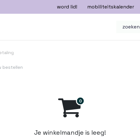
word lid!
mobiliteitskalender
n
mobiliteitsbeleid
nieuwsbrieven
etaling
w bestellen
Je winkelmandje is leeg!