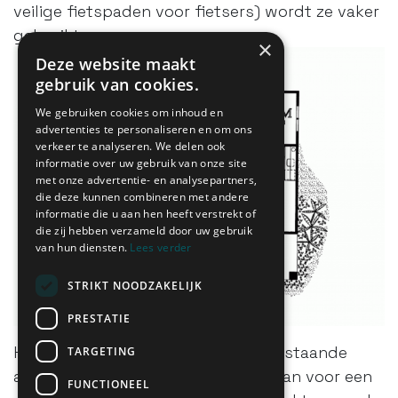
veilige fietspaden voor fietsers) wordt ze vaker
gebruikt.
×
Deze website maakt
gebruik van cookies.
We gebruiken cookies om inhoud en
advertenties te personaliseren en om ons
verkeer te analyseren. We delen ook
informatie over uw gebruik van onze site
met onze advertentie- en analysepartners,
die deze kunnen combineren met andere
informatie die u aan hen heeft verstrekt of
die zij hebben verzameld door uw gebruik
van hun diensten.
Lees verder
STRIKT NOODZAKELIJK
PRESTATIE
Het lijkt een karikatuur, maar bovenstaande
TARGETING
afbeelding toont een echt grondplan voor een
FUNCTIONEEL