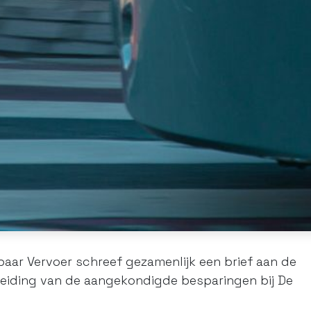
baar Vervoer schreef gezamenlijk een brief aan de
nleiding van de aangekondigde besparingen bij De