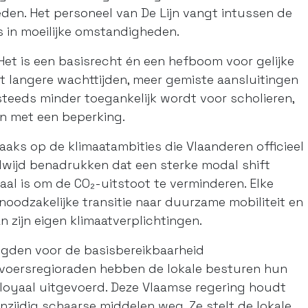
ieden. Het personeel van De Lijn vangt intussen de
rs in moeilijke omstandigheden.
Het is een basisrecht én een hefboom voor gelijke
 langere wachttijden, meer gemiste aansluitingen
steeds minder toegankelijk wordt voor scholieren,
n met een beperking.
aks op de klimaatambities die Vlaanderen officieel
dwijd benadrukken dat een sterke modal shift
aal is om de CO₂-uitstoot te verminderen. Elke
oodzakelijke transitie naar duurzame mobiliteit en
 zijn eigen klimaatverplichtingen.
egden voor de basisbereikbaarheid
ervoersregioraden hebben de lokale besturen hun
loyaal uitgevoerd. Deze Vlaamse regering houdt
zijdig schaarse middelen weg. Ze stelt de lokale