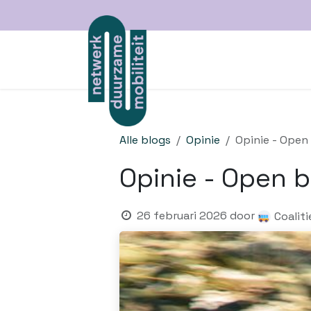
Overslaan naar inhoud
over ons
projecte
Alle blogs
Opinie
Opinie - Open
Opinie - Open b
26 februari 2026
door
Coalit