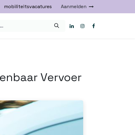
mobiliteitsvacatures
Aanmelden
penbaar Vervoer