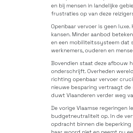
en bij mensen in landelijke geb
frustraties op van deze reizige
Openbaar vervoer is geen luxe. 
kansen. Minder aanbod betekent
en een mobiliteitssysteem dat 
werknemers, ouderen en mense
Bovendien staat deze afbouw ha
onderschrijft. Overheden werel
richting openbaar vervoer cruci
nieuwe besparing vertraagt de n
duwt Vlaanderen verder weg van
De vorige Vlaamse regeringen l
budgetneutraliteit op. In de v
opdracht binnen die beperking 
haar woord niet en neemt nu een