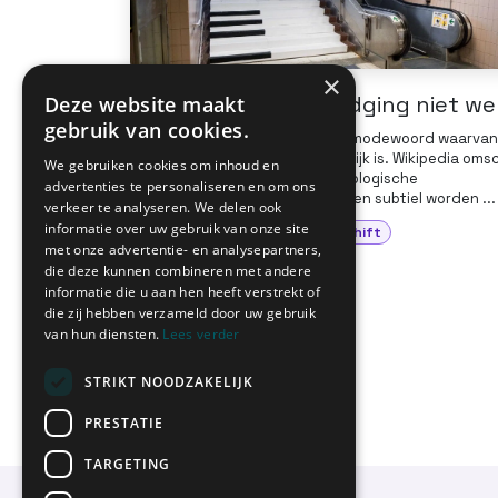
×
Opinie - Wanneer nudging niet we
Deze website maakt
gebruik van cookies.
Nudging is een buzzwoord, een modewoord waarvan
betekenis niet altijd even duidelijk is. Wikipedia omsc
We gebruiken cookies om inhoud en
nudging als ‘een gedragspsychologische
advertenties te personaliseren en om ons
motivatietechniek waarbij mensen subtiel worden ...
verkeer te analyseren. We delen ook
informatie over uw gebruik van onze site
Mobiliteitsplanning
Modal shift
met onze advertentie- en analysepartners,
Ruimtelijke ordening
die deze kunnen combineren met andere
informatie die u aan hen heeft verstrekt of
14 mei 2020
die zij hebben verzameld door uw gebruik
van hun diensten.
Lees verder
STRIKT NOODZAKELIJK
PRESTATIE
TARGETING
Netwerk Duurzame