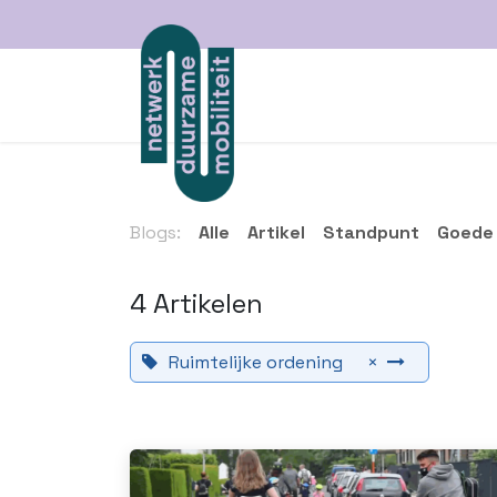
Overslaan naar inhoud
over ons
projecte
Blogs:
Alle
Artikel
Standpunt
Goede 
4 Artikelen
Ruimtelijke ordening
×