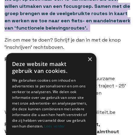
willen uitmaken van een focusgroep. Samen met die
groep brengen we de veelgebruikte routes in kaart
en werken we toe naar een fiets- en wandelnetwerk
van ‘functionele belevingsroutes’.
Zin om mee te doen? Schrijf je dan in met de knop
'inschrijven' rechtsboven.
×
Programma
Deze website maakt
gebruik van cookies.
Inleiding - 5'
Toelichting - 7 bouwstenen voor duurzame
We gebruiken cookies om inhoud en
mobiliteit en doelstellingen van het traject - 25'
advertenties te personaliseren en om ons
verkeer te analyseren. We delen ook
Participatieve denkoefening fiets- en
informatie over uw gebruik van onze site
wandelroutes - 1u30'
met onze advertentie- en analysepartners,
die deze kunnen combineren met andere
Vragen? Mail naar tine@duurzame-mobiliteit.be
informatie die u aan hen heeft verstrekt of
die zij hebben verzameld door uw gebruik
Partners: Netwerk Duurzame Mobiliteit,
van hun diensten.
Lees verder
Voetgangersbeweging en Gemeente Kalmthout