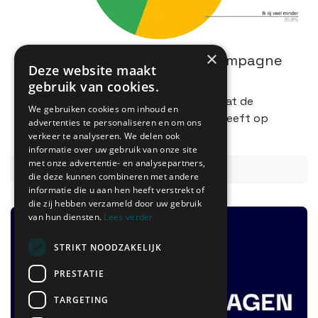
×
Wat hebben we na 3 jaar campagne
Deze website maakt
bereikt?
gebruik van cookies.
De deelnemers geven duidelijk aan dat de
We gebruiken cookies om inhoud en
campagne een langetermijneffect heeft op
advertenties te personaliseren en om ons
hun mobiliteitsgedrag.
verkeer te analyseren. We delen ook
informatie over uw gebruik van onze site
met onze advertentie- en analysepartners,
Lees meer
die deze kunnen combineren met andere
informatie die u aan hen heeft verstrekt of
die zij hebben verzameld door uw gebruik
van hun diensten.
Lees verder
STRIKT NOODZAKELIJK
PRESTATIE
TARGETING