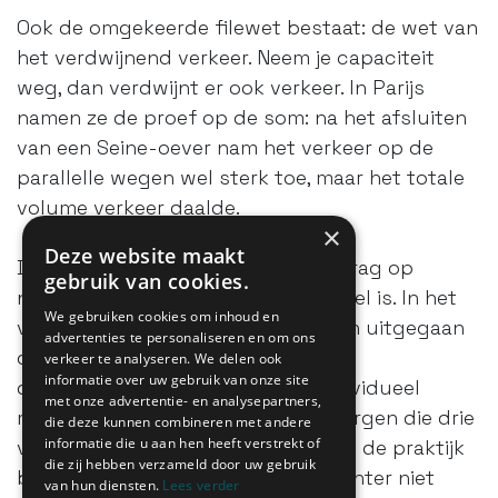
Ook de omgekeerde filewet bestaat: de wet van
het verdwijnend verkeer. Neem je capaciteit
weg, dan verdwijnt er ook verkeer. In Parijs
namen ze de proef op de som: na het afsluiten
van een Seine-oever nam het verkeer op de
parallelle wegen wel sterk toe, maar het totale
volume verkeer daalde.
×
Deze website maakt
De derde wet is dat mobiliteitsgedrag op
gebruik van cookies.
niveau van het individu niet rationeel is. In het
We gebruiken cookies om inhoud en
verleden werd er vaak en graag van uitgegaan
advertenties te personaliseren en om ons
dat geld, tijd en discomfort de drie
verkeer te analyseren. We delen ook
informatie over uw gebruik van onze site
determinanten waren voor het individueel
met onze advertentie- en analysepartners,
mobiliteitsgedrag. Samengeteld zorgen die drie
die deze kunnen combineren met andere
informatie die u aan hen heeft verstrekt of
voor de verplaatsingsweerstand. In de praktijk
die zij hebben verzameld door uw gebruik
blijkt dat die rationele drijfveren echter niet
van hun diensten.
Lees verder