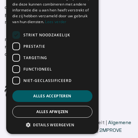
die deze kunnen combineren met andere
over ons
informatie die u aan hen heeft verstrekt of
Tekst
projecten
die zij hebben verzameld door uw gebruik
mobiliteitsbeleid
van hun diensten.
Lees verder
STRIKT NOODZAKELIJK
mobiliteitskalender
mobiliteitsvacatures
PRESTATIE
contact
TARGETING
FUNCTIONEEL
NIET-GECLASSIFICEERD
ALLES ACCEPTEREN
ALLES AFWIJZEN
Copyright © Netwerk Duurzame Mobiliteit |
Algemene
DETAILS WEERGEVEN
voorwaarden
| Developed with
by
2MPROVE