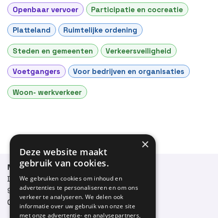
Openbaar vervoer
Participatie en cocreatie
Platteland
Ruimtelijke ordening
Steden en gemeenten
Verkeersveiligheid
Voetgangers
Voor bedrijven en organisaties
Woon- werkverkeer
×
Deze website maakt
gebruik van cookies.
Netwerk Duurzame Mobiliteit
Dendermondsesteenweg 50
We gebruiken cookies om inhoud en
Tekst
advertenties te personaliseren en om ons
9000 Gent
verkeer te analyseren. We delen ook
09 331 59 10
informatie over uw gebruik van onze site
met onze advertentie- en analysepartners,